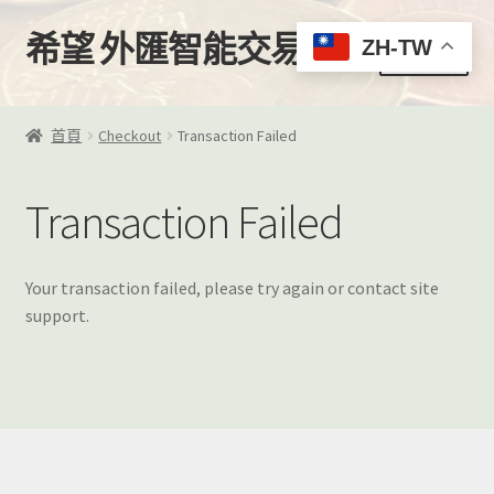
希望 外匯智能交易
跳
跳
ZH-TW
選單
至
至
導
主
首頁
覽
要
首頁
Checkout
Transaction Failed
列
內
購買
容
Transaction Failed
我的帳號
EA下載區
Your transaction failed, please try again or contact site
support.
EA客製化服務
VPS推薦
影片教學