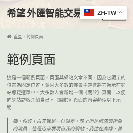
希望 外匯智能交易
跳
跳
ZH-TW
選單
至
至
導
主
首頁
覽
要
首頁
範例頁面
列
內
購買
容
範例頁面
我的帳號
EA下載區
這是一個範例頁面。頁面與網站文章不同，因為它顯示的
位置為固定位置，並且大多數的佈景主題會將它顯示在網
EA客製化服務
站導覽選單中。大多數人會新增一個《關於》頁面，以便
向網站訪客介紹自己。《關於》頁面的內容類似以下示
VPS推薦
範：
嗨，你好！白天我是一位郵差，晚上則是個滿懷抱負
影片教學
的演員，這是用來展現自我的網站。我住在高雄，養