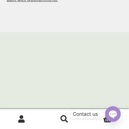
EA Builder
Contact us
0
搜
搜
O