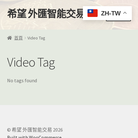
希望 外匯智能交易
跳
跳
ZH-TW
選單
至
至
導
主
首頁
覽
要
首頁
Video Tag
列
內
購買
容
Video Tag
我的帳號
EA下載區
No tags found
EA客製化服務
VPS推薦
影片教學
© 希望 外匯智能交易 2026
Built with WooCommerce
.