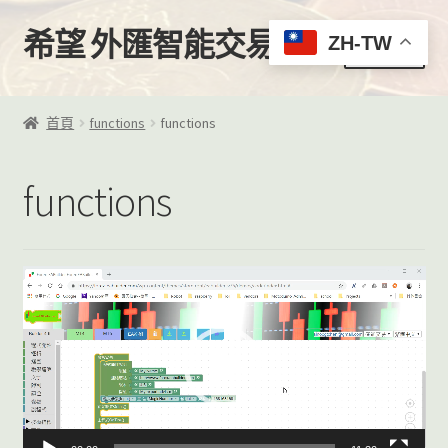
希望 外匯智能交易
跳
跳
ZH-TW
選單
至
至
導
主
首頁
覽
要
首頁
functions
functions
列
內
購買
容
functions
我的帳號
EA下載區
視
訊
EA客製化服務
播
放
VPS推薦
器
影片教學