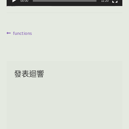
00:00
11:20
EA Builder
文
上
functions
一
章
篇
導
文
章:
覽
發表迴響