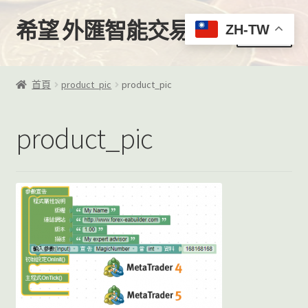
希望 外匯智能交易
跳
跳
ZH-TW
選單
至
至
導
主
首頁
覽
要
首頁
product_pic
product_pic
列
內
購買
容
product_pic
我的帳號
EA下載區
EA客製化服務
VPS推薦
影片教學