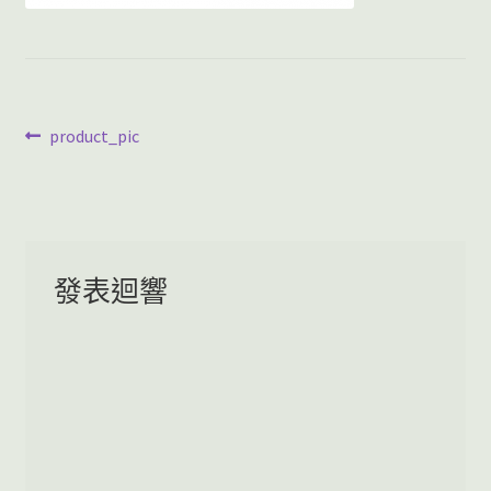
EA Builder
文
上
product_pic
一
章
篇
導
文
章:
覽
發表迴響