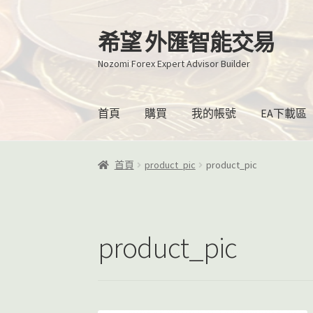
希望 外匯智能交易
跳
跳
至
至
Nozomi Forex Expert Advisor Builder
導
主
覽
要
列
內
首頁
購買
我的帳號
EA下載區
容
首頁
product_pic
product_pic
product_pic