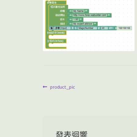
文
上
product_pic
一
章
篇
導
文
章:
覽
發表迴響