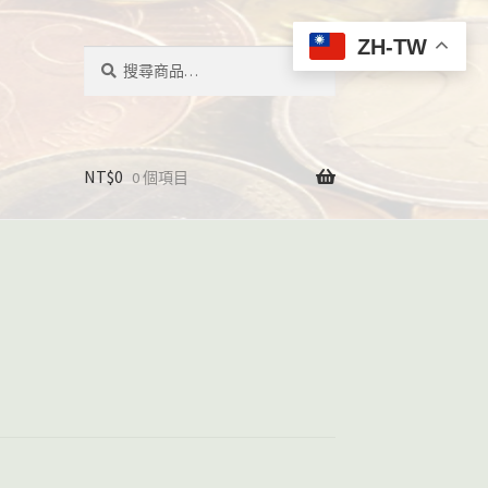
ZH-TW
搜
搜
尋
尋
關
鍵
字:
NT$
0
0 個項目